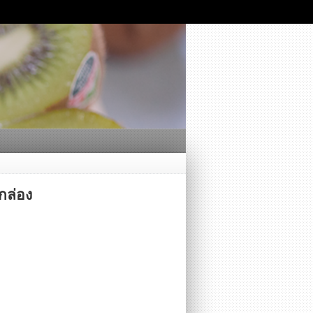
/กล่อง