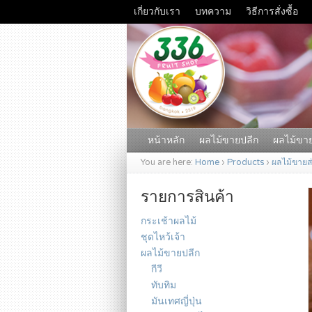
เกี่ยวกับเรา
บทความ
วิธีการสั่งซื้อ
หน้าหลัก
ผลไม้ขายปลีก
ผลไม้ขาย
You are here:
Home
›
Products
›
ผลไม้ขายส
รายการสินค้า
กระเช้าผลไม้
ชุดไหว้เจ้า
ผลไม้ขายปลีก
กีวี
ทับทิม
มันเทศญี่ปุ่น