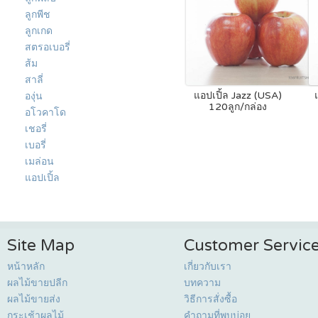
ลูกพีช
ลูกเกด
สตรอเบอรี่
ส้ม
สาลี่
แอปเปิ้ล Jazz (USA)
องุ่น
120ลูก/กล่อง
อโวคาโด
เชอรี่
เบอรี่
เมล่อน
แอปเปิ้ล
Site Map
Customer Servic
หน้าหลัก
เกี่ยวกับเรา
ผลไม้ขายปลีก
บทความ
ผลไม้ขายส่ง
วิธีการสั่งซื้อ
กระเช้าผลไม้
คำถามที่พบบ่อย