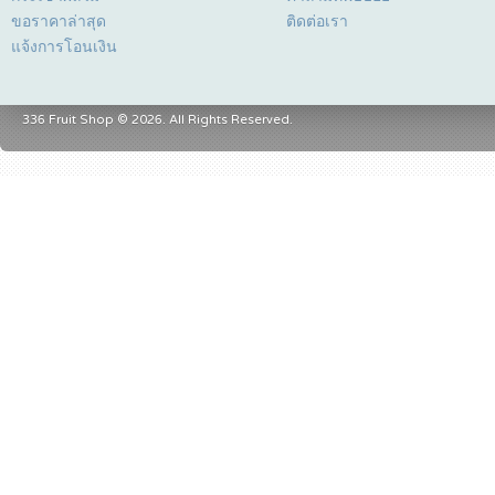
ขอราคาล่าสุด
ติดต่อเรา
แจ้งการโอนเงิน
336 Fruit Shop © 2026. All Rights Reserved.