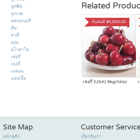
Related Produc
ลูกพีช
ลูกเกด
สตรอเบอรี่
เริ่มต้นที่:
฿
4,800.00
ส้ม
สาลี่
องุ่น
อโวคาโด
เชอรี่
เบอรี่
เมล่อน
แอปเปิ้ล
เชอรี่ (USA) 5kg/กล่อง
เ
Site Map
Customer Servic
หน้าหลัก
เกี่ยวกับเรา