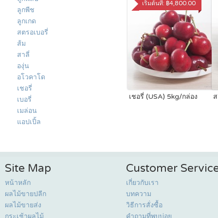
เริ่มต้นที่:
฿
4,800.00
ลูกพีช
ลูกเกด
สตรอเบอรี่
ส้ม
สาลี่
องุ่น
อโวคาโด
เชอรี่
เชอรี่ (USA) 5kg/กล่อง
ส
เบอรี่
เมล่อน
แอปเปิ้ล
Site Map
Customer Servic
หน้าหลัก
เกี่ยวกับเรา
ผลไม้ขายปลีก
บทความ
ผลไม้ขายส่ง
วิธีการสั่งซื้อ
กระเช้าผลไม้
คำถามที่พบบ่อย