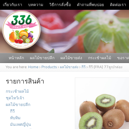
เกี่ยวกับเรา
บทความ
วิธีการสั่งซื้อ
คำถามที่พบบ่อย
ติดต่อเรา
หน้าหลัก
ผลไม้ขายปลีก
ผลไม้ขายส่ง
กระเช้าผลไม้
ขอราค
You are here:
Home
›
Products
›
ผลไม้ขายส่ง
›
กีวี
›
กีวี (FRA) 77ลูก/กล่อง
รายการสินค้า
กระเช้าผลไม้
ชุดไหว้เจ้า
ผลไม้ขายปลีก
กีวี
ทับทิม
มันเทศญี่ปุ่น