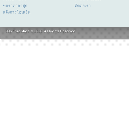
ขอราคาล่าสุด
ติดต่อเรา
แจ้งการโอนเงิน
336 Fruit Shop © 2026. All Rights Reserved.