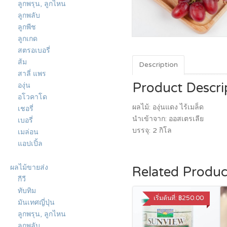
ลูกพรุน, ลูกไหน
ลูกพลับ
ลูกพีช
ลูกเกด
สตรอเบอรี่
ส้ม
Description
สาลี่ แพร
Product Descri
องุ่น
อโวคาโด
ผลไม้: องุ่นแดง ไร้เมล็ด
เชอรี่
นำเข้าจาก: ออสเตรเลีย
เบอรี่
บรรจุ: 2 กิโล
เมล่อน
แอปเปิ้ล
ผลไม้ขายส่ง
Related Produc
กีวี
ทับทิม
เริ่มต้นที่:
฿
250.00
มันเทศญี่ปุ่น
ลูกพรุน, ลูกไหน
ลูกพลับ