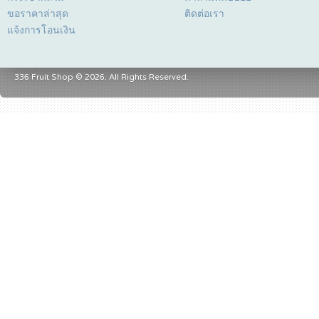
ขอราคาล่าสุด
ติดต่อเรา
แจ้งการโอนเงิน
336 Fruit Shop © 2026. All Rights Reserved.