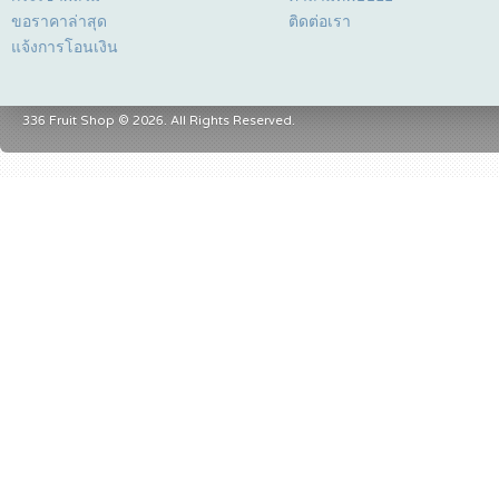
ขอราคาล่าสุด
ติดต่อเรา
แจ้งการโอนเงิน
336 Fruit Shop © 2026. All Rights Reserved.