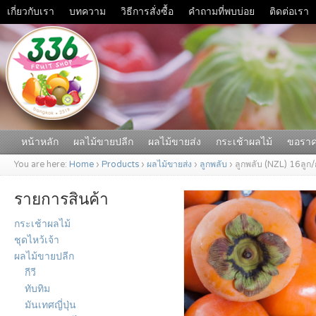
เกี่ยวกับเรา
บทความ
วิธีการสั่งซื้อ
คำถามที่พบบ่อย
ติดต่อเรา
หน้าหลัก
ผลไม้ขายปลีก
ผลไม้ขายส่ง
กระเช้าผลไม้
ขอราค
You are here:
Home
›
Products
›
ผลไม้ขายส่ง
›
ลูกพลับ
›
ลูกพลับ (NZL) 16ลูก/
รายการสินค้า
กระเช้าผลไม้
ชุดไหว้เจ้า
ผลไม้ขายปลีก
กีวี
ทับทิม
มันเทศญี่ปุ่น