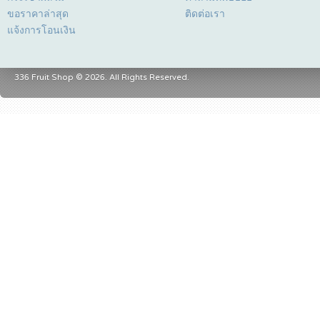
ขอราคาล่าสุด
ติดต่อเรา
แจ้งการโอนเงิน
336 Fruit Shop © 2026. All Rights Reserved.