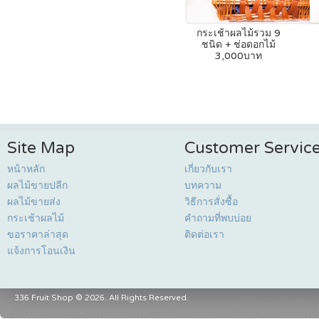
กระเช้าผลไม้รวม 9
ชนิด + ช่อดอกไม้
3,000บาท
Site Map
Customer Servic
หน้าหลัก
เกี่ยวกับเรา
ผลไม้ขายปลีก
บทความ
ผลไม้ขายส่ง
วิธีการสั่งซื้อ
กระเช้าผลไม้
คำถามที่พบบ่อย
ขอราคาล่าสุด
ติดต่อเรา
แจ้งการโอนเงิน
336 Fruit Shop © 2026. All Rights Reserved.