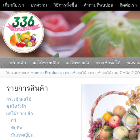
เกี่ยวกับเรา
บทความ
วิธีการสั่งซื้อ
คำถามที่พบบ่อย
ติดต่อเรา
หน้าหลัก
ผลไม้ขายปลีก
ผลไม้ขายส่ง
กระเช้าผลไม้
ขอราค
You are here:
Home
›
Products
›
กระเช้าผลไม้
›
กระเช้าผลไม้รวม 7 ชนิด 2,0
รายการสินค้า
กระเช้าผลไม้
ชุดไหว้เจ้า
ผลไม้ขายปลีก
กีวี
ทับทิม
มันเทศญี่ปุ่น