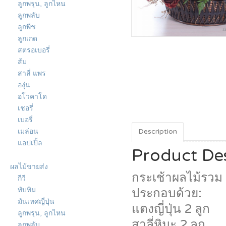
ลูกพรุน, ลูกไหน
ลูกพลับ
ลูกพีช
ลูกเกด
สตรอเบอรี่
ส้ม
สาลี่ แพร
องุ่น
อโวคาโด
เชอรี่
เบอรี่
เมล่อน
Description
แอปเปิ้ล
Product Des
ผลไม้ขายส่ง
กระเช้าผลไม้รวม
กีวี
ทับทิม
ประกอบด้วย:
มันเทศญี่ปุ่น
แตงญี่ปุ่น 2 ลูก
ลูกพรุน, ลูกไหน
สาลี่หิมะ 2 ลูก
ลูกพลับ