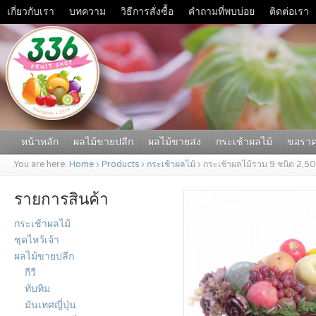
เกี่ยวกับเรา
บทความ
วิธีการสั่งซื้อ
คำถามที่พบบ่อย
ติดต่อเรา
หน้าหลัก
ผลไม้ขายปลีก
ผลไม้ขายส่ง
กระเช้าผลไม้
ขอราค
You are here:
Home
›
Products
›
กระเช้าผลไม้
›
กระเช้าผลไม้รวม 9 ชนิด 2,5
รายการสินค้า
กระเช้าผลไม้
ชุดไหว้เจ้า
ผลไม้ขายปลีก
กีวี
ทับทิม
มันเทศญี่ปุ่น