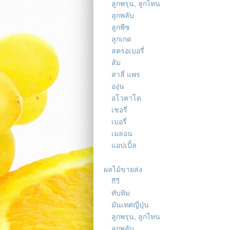
ลูกพรุน, ลูกไหน
ลูกพลับ
ลูกพีช
ลูกเกด
สตรอเบอรี่
ส้ม
สาลี่ แพร
องุ่น
อโวคาโด
เชอรี่
เบอรี่
เมล่อน
แอปเปิ้ล
ผลไม้ขายส่ง
กีวี
ทับทิม
มันเทศญี่ปุ่น
ลูกพรุน, ลูกไหน
ลูกพลับ