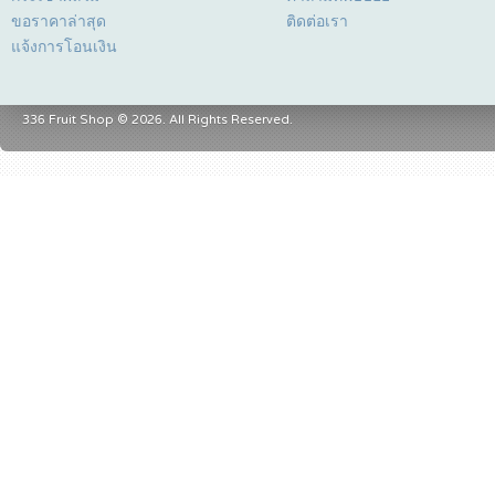
ขอราคาล่าสุด
ติดต่อเรา
แจ้งการโอนเงิน
336 Fruit Shop © 2026. All Rights Reserved.