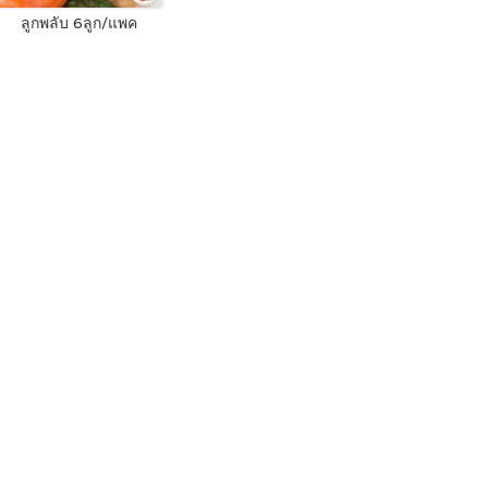
ลูกพลับ 6ลูก/แพค