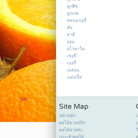
ลูกพีช
ลูกเกด
สตรอเบอรี่
ส้ม
สาลี่
องุ่น
อโวคาโด
เชอรี่
เบอรี่
เมล่อน
แอปเปิ้ล
Site Map
หน้าหลัก
เ
ผลไม้ขายปลีก
ผลไม้ขายส่ง
ว
กระเช้าผลไม้
ค