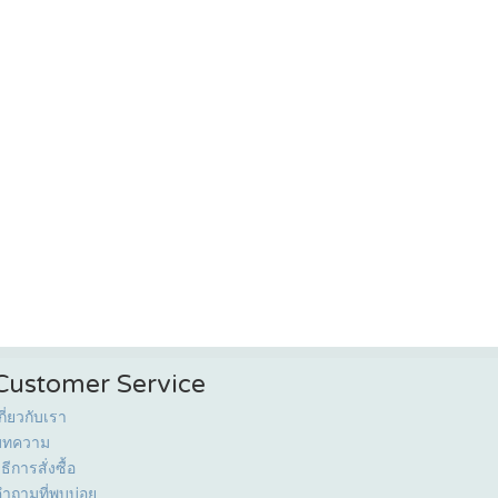
Customer Service
กี่ยวกับเรา
บทความ
ิธีการสั่งซื้อ
ำถามที่พบบ่อย