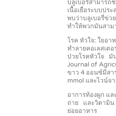
บลูเบอรี่สามารถ
เนื้อเยื่อระบบป
พบว่าบลูเบอรี่ข่ว
ทำให้พวกมันสามาร
โรค หัวใจ: ใยอา
ทำลายคอเลสเตอรอล 
ป่วยโรคหัวใจ มัน
Journal of Agric
ขาว 4 ออนซ์มีสาร
mmol และไวน์จาก
อาการท้องผูก และ
ถ่าย และวิตามิน
ย่อยอาหาร