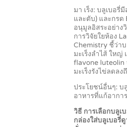
มา เร็ง: บลูเบอรี
และตับ) และกรด E
อนุมูลอิสระอย่าง
การวิจัยใยห้อง L
Chemistry ชี้ว่าบ
มะเร็งลำไส้ ใหญ่
flavone luteolin
มะเร็งรังไข่ลดลง
ประโยชน์อื่นๆ: บล
อาหารที่แก้อาการ
วิธี การเลือกบลูเบ
กล่องใส่บลูเบอรี่