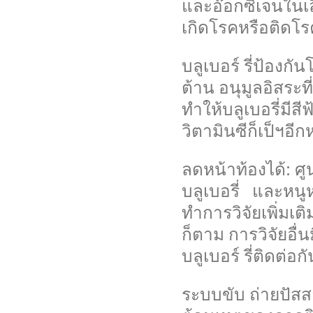
และอ๊อกซิเจนในเล
เกิดโรคหรือติดโรค
บลูเบอร์ รี่ป้อง
ต้าน อนุมูลอิสระ
ทำให้บลูเบอรี่มีส
วิตามินซีก็เป็ฯอีกห
ลดหน้าท้องได้: ศ
บลูเบอรี่ และหนูห
ทำการวิจัยเพิ่มเ
ก็ตาม การวิจัยอื่นม
บลูเบอร์ รี่ติดต่อ
ระบบขับ ถ่ายปัสสา