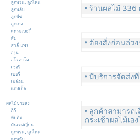
ลูกพรุน, ลูกไหน
• ร้านผลไม้ 336 ตั
ลูกพลับ
ลูกพีช
ลูกเกด
สตรอเบอรี่
ส้ม
• ต้องสั่งก่อนล่วง
สาลี่ แพร
องุ่น
อโวคาโด
เชอรี่
เบอรี่
• มีบริการจัดส่งท
เมล่อน
แอปเปิ้ล
ผลไม้ขายส่ง
• ลูกค้าสามาร
กีวี
ทับทิม
กระเช้าผลไม้เองไ
มันเทศญี่ปุ่น
ลูกพรุน, ลูกไหน
ลูกพลับ