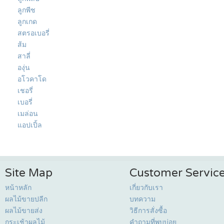
ลูกพีช
ลูกเกด
สตรอเบอรี่
ส้ม
สาลี่
องุ่น
อโวคาโด
เชอรี่
เบอรี่
เมล่อน
แอปเปิ้ล
Site Map
Customer Servic
หน้าหลัก
เกี่ยวกับเรา
ผลไม้ขายปลีก
บทความ
ผลไม้ขายส่ง
วิธีการสั่งซื้อ
กระเช้าผลไม้
คำถามที่พบบ่อย