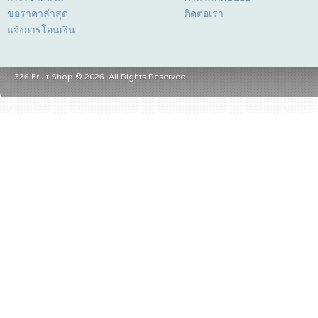
ขอราคาล่าสุด
ติดต่อเรา
แจ้งการโอนเงิน
336 Fruit Shop © 2026. All Rights Reserved.